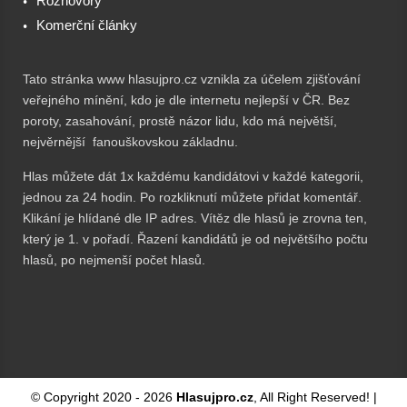
Rozhovory
Komerční články
Tato stránka www hlasujpro.cz vznikla za účelem zjišťování
veřejného mínění, kdo je dle internetu nejlepší v ČR. Bez
poroty, zasahování, prostě názor lidu, kdo má největší,
nejvěrnější fanouškovskou základnu.
Hlas můžete dát 1x každému kandidátovi v každé kategorii,
jednou za 24 hodin. Po rozkliknutí můžete přidat komentář.
Klikání je hlídané dle IP adres. Vítěz dle hlasů je zrovna ten,
který je 1. v pořadí. Řazení kandidátů je od největšího počtu
hlasů, po nejmenší počet hlasů.
© Copyright 2020 -
2026
Hlasujpro.cz
, All Right Reserved! |