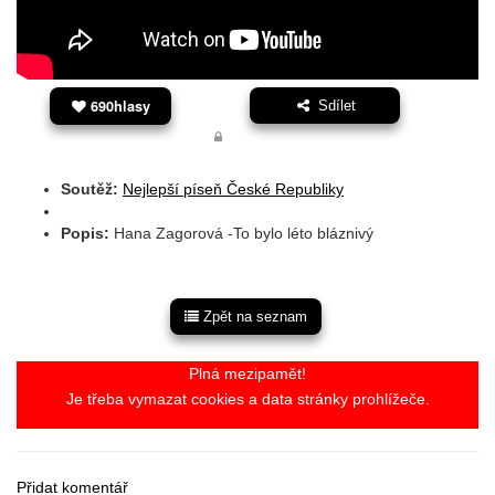
690hlasy
Sdílet
Soutěž:
Nejlepší píseň České Republiky
Popis:
Hana Zagorová -To bylo léto bláznivý
Zpět na seznam
Plná mezipamět!
Je třeba vymazat cookies a data stránky prohlížeče.
Přidat komentář