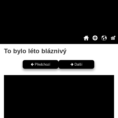
2020
2021
2022
2023
2024
2025
Siň slávy
To bylo léto bláznivý
Předchozí
Další