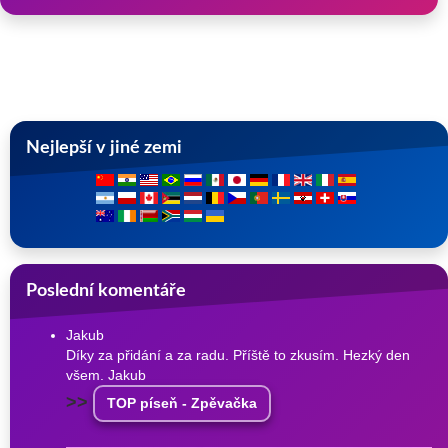
Nejlepší v jiné zemi
Poslední komentáře
Jakub
Díky za přidání a za radu. Příště to zkusím. Hezký den
všem. Jakub
>>
TOP píseň - Zpěvačka