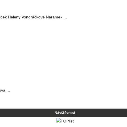
sniček Heleny Vondráčkové Náramek ...
vá ...
Návštěvnost