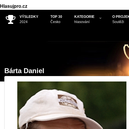
Hlasujpro.cz
VÝSLEDKY
TOP 30
KATEGORIE
O PROJE
2024
Česko
hlasování
Soutěži
.
Bárta Daniel