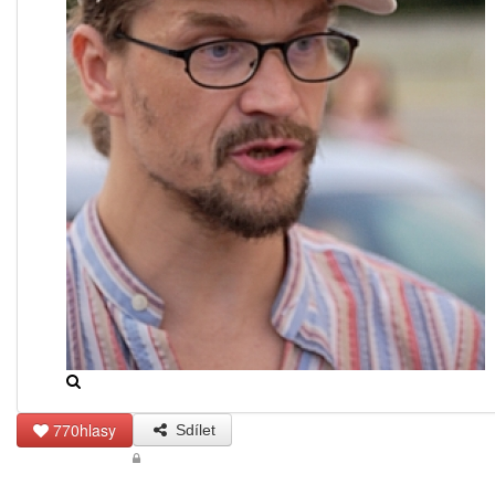
770hlasy
Sdílet