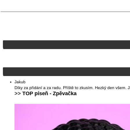
Jakub
Díky za přidání a za radu. Příště to zkusím. Hezký den všem. 
>>
TOP píseň - Zpěvačka