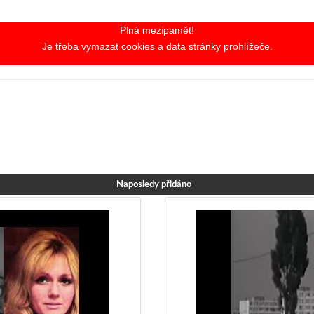
Plná mezipamět!
Je třeba vymazat cookies a data stránky prohlížeče.
Naposledy přidáno