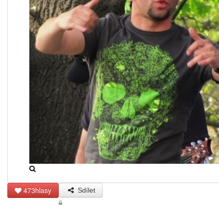
473hlasy
Sdílet