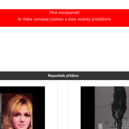
Plná mezipamět!
Je třeba vymazat cookies a data stránky prohlížeče.
Naposledy přidáno