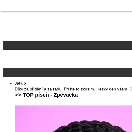
Jakub
Díky za přidání a za radu. Příště to zkusím. Hezký den všem. 
>>
TOP píseň - Zpěvačka