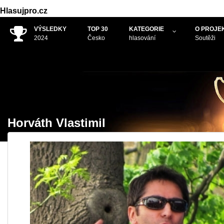
Hlasujpro.cz
VÝSLEDKY
TOP 30
KATEGORIE
O PROJE
2024
Česko
hlasování
Soutěži
.
Horváth Vlastimil