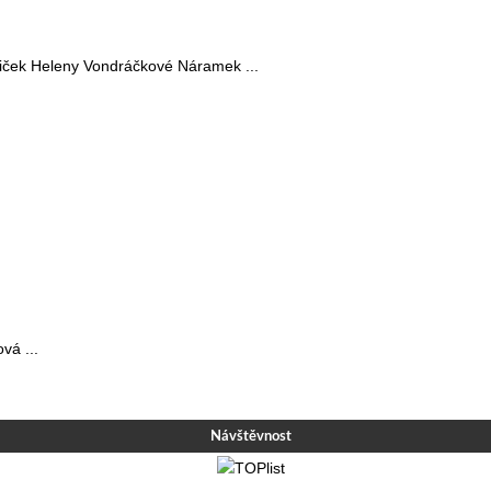
sniček Heleny Vondráčkové Náramek ...
vá ...
Návštěvnost