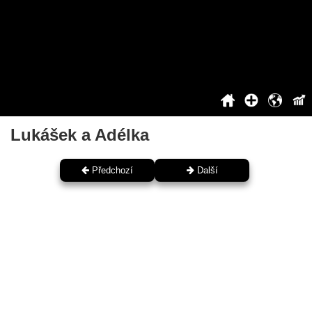
2020
2021
2022
2023
2024
2025
Siň slávy
Lukášek a Adélka
Předchozí
Další