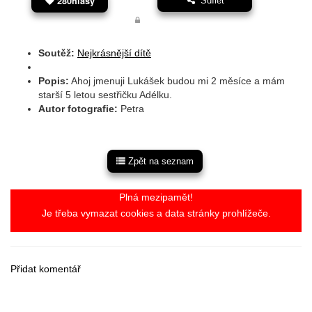
280hlasy
Sdílet
Soutěž:
Nejkrásnější dítě
Popis:
Ahoj jmenuji Lukášek budou mi 2 měsíce a mám
starší 5 letou sestřičku Adélku.
Autor fotografie:
Petra
Zpět na seznam
Plná mezipamět!
Je třeba vymazat cookies a data stránky prohlížeče.
Přidat komentář