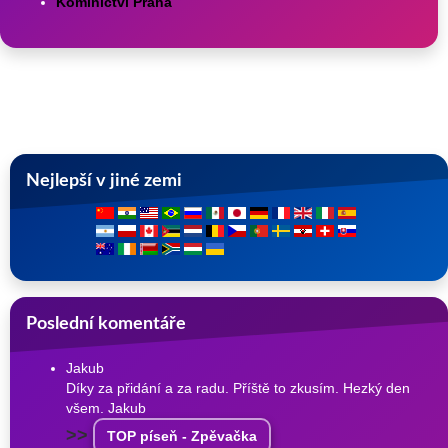
Kominictví Praha
Nejlepší v jiné zemi
Poslední komentáře
Jakub
Díky za přidání a za radu. Příště to zkusím. Hezký den
všem. Jakub
>>
TOP píseň - Zpěvačka