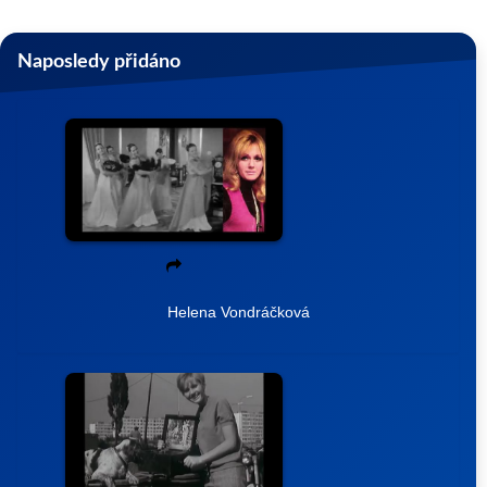
Naposledy přidáno
Helena Vondráčková