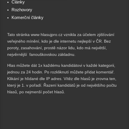
Články
Rozhovory
Komerční články
Tato stránka www hlasujpro.cz vznikla za účelem zjišťování
veřejného mínění, kdo je dle internetu nejlepší v ČR. Bez
poroty, zasahování, prostě názor lidu, kdo má největší,
nejvěrnější fanouškovskou základnu.
Hlas můžete dát 1x každému kandidátovi v každé kategorii,
jednou za 24 hodin. Po rozkliknutí můžete přidat komentář.
Klikání je hlídané dle IP adres. Vítěz dle hlasů je zrovna ten,
který je 1. v pořadí. Řazení kandidátů je od největšího počtu
hlasů, po nejmenší počet hlasů.