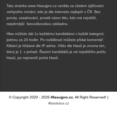
Tato stránka www hlasujpro.cz vznikla za účelem zjišťování
veřejného mínění, kdo je dle internetu nejlepší v ČR. Bez
poroty, zasahování, prostě názor lidu, kdo má největší,
nejvěrnější fanouškovskou základnu.
Hlas můžete dát 1x každému kandidátovi v každé kategorii,
jednou za 24 hodin. Po rozkliknutí můžete přidat komentář.
Klikání je hlídané dle IP adres. Vítěz dle hlasů je zrovna ten,
který je 1. v pořadí. Řazení kandidátů je od největšího počtu
hlasů, po nejmenší počet hlasů.
© Copyright 2020 -
2026
Hlasujpro.cz
, All Right Reserved! |
Absolutus.cz