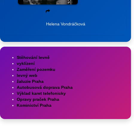
Helena Vondráčková
Stěhování levně
vyklízení
Zaměření pozemku
levný web
žaluzie Praha
Autobusová doprava Praha
Výklad karet telefonicky
Opravy praček Praha
Kominictví Praha