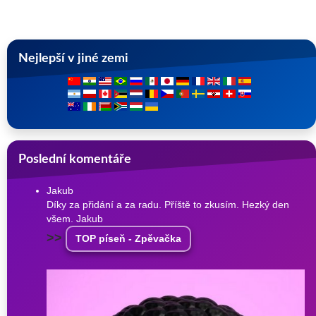
Nejlepší v jiné zemi
Poslední komentáře
Jakub
Díky za přidání a za radu. Příště to zkusím. Hezký den
všem. Jakub
>>
TOP píseň - Zpěvačka