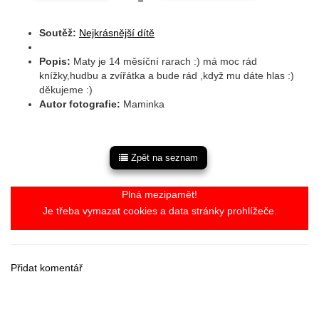
Soutěž:
Nejkrásnější dítě
Popis:
Maty je 14 měsíční rarach :) má moc rád
knížky,hudbu a zvířátka a bude rád ,když mu dáte hlas :)
děkujeme :)
Autor fotografie:
Maminka
Zpět na seznam
Plná mezipamět!
Je třeba vymazat cookies a data stránky prohlížeče.
Přidat komentář