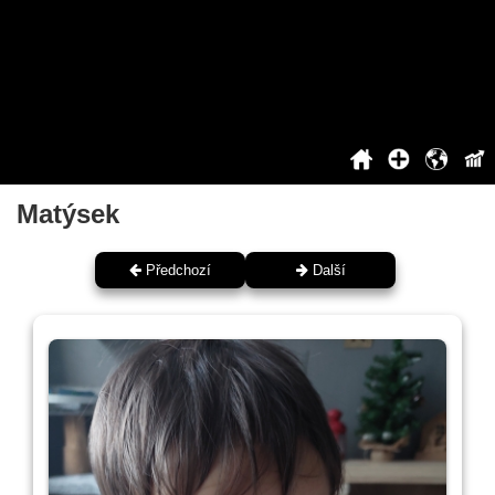
2020
2021
2022
2023
2024
2025
Siň slávy
Matýsek
Předchozí
Další