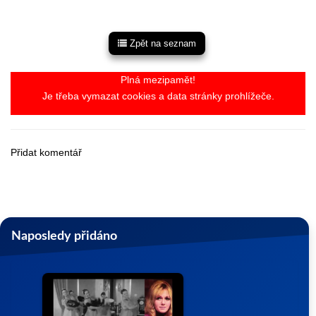
Zpět na seznam
Plná mezipamět!
Je třeba vymazat cookies a data stránky prohlížeče.
Přidat komentář
Naposledy přidáno