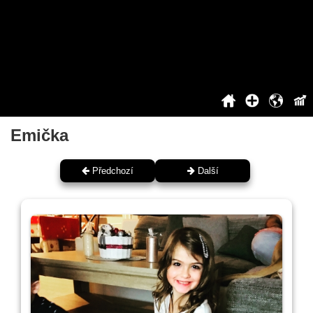
2020
2021
2022
2023
2024
2025
Siň slávy
Emička
Předchozí
Další