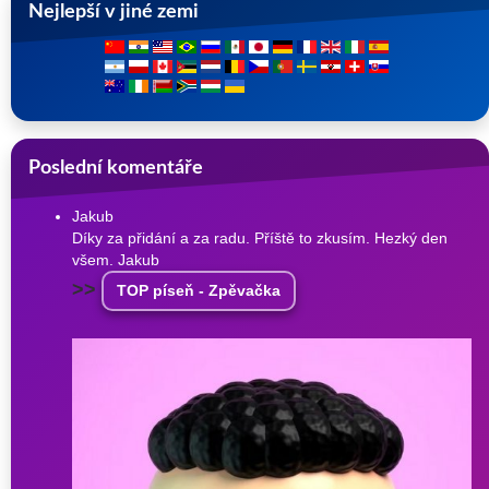
Nejlepší v jiné zemi
Poslední komentáře
Jakub
Díky za přidání a za radu. Příště to zkusím. Hezký den
všem. Jakub
>>
TOP píseň - Zpěvačka