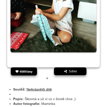
406hlasy
Sdílet
Soutěž:
Nejkrásnější dítě
Popis:
Šikovná a už ví co v životě chce ;)
Autor fotografie:
Maminka