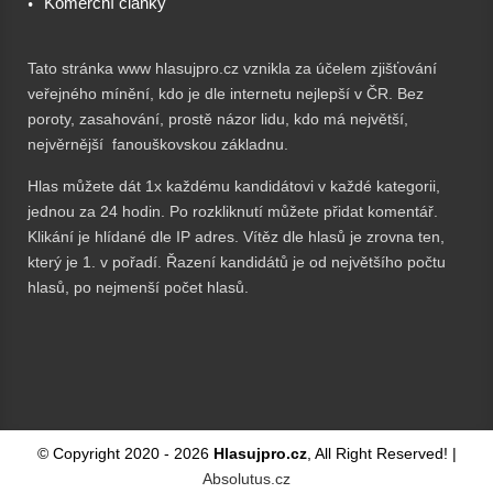
Komerční články
Tato stránka www hlasujpro.cz vznikla za účelem zjišťování
veřejného mínění, kdo je dle internetu nejlepší v ČR. Bez
poroty, zasahování, prostě názor lidu, kdo má největší,
nejvěrnější fanouškovskou základnu.
Hlas můžete dát 1x každému kandidátovi v každé kategorii,
jednou za 24 hodin. Po rozkliknutí můžete přidat komentář.
Klikání je hlídané dle IP adres. Vítěz dle hlasů je zrovna ten,
který je 1. v pořadí. Řazení kandidátů je od největšího počtu
hlasů, po nejmenší počet hlasů.
© Copyright 2020 -
2026
Hlasujpro.cz
, All Right Reserved! |
Absolutus.cz