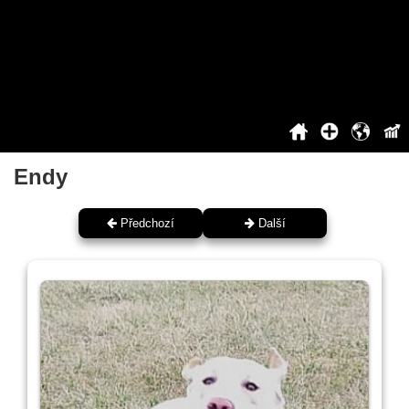
2020
2021
2022
2023
2024
2025
Siň slávy
Endy
Předchozí
Další