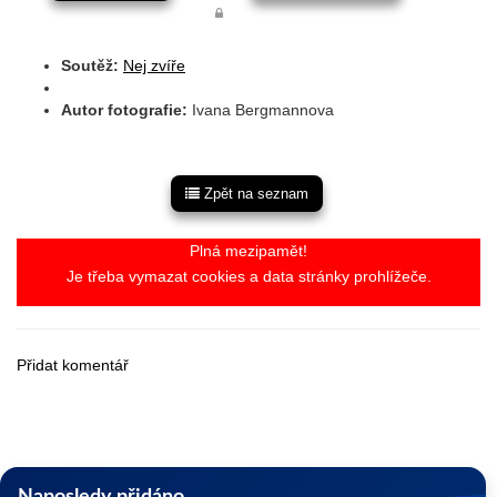
Soutěž:
Nej zvíře
Autor fotografie:
Ivana Bergmannova
Zpět na seznam
Plná mezipamět!
Je třeba vymazat cookies a data stránky prohlížeče.
Přidat komentář
Naposledy přidáno