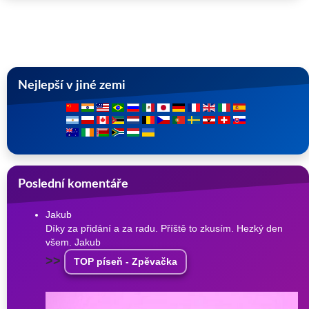
Nejlepší v jiné zemi
Poslední komentáře
Jakub
Díky za přidání a za radu. Příště to zkusím. Hezký den
všem. Jakub
>>
TOP píseň - Zpěvačka