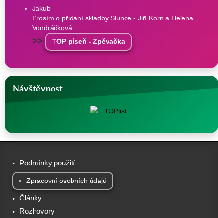
Jakub
Prosím o přidání skladby Slunce - Jiří Korn a Helena
Vondráčková ...
>>
TOP píseň - Zpěvačka
Návštěvnost
Podmínky použití
Zpracovní osobních údajů
Články
Rozhovory