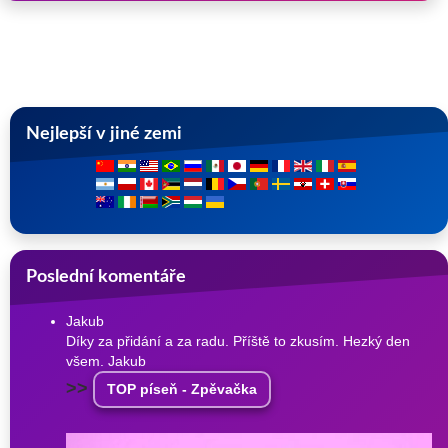
Nejlepší v jiné zemi
Poslední komentáře
Jakub
Díky za přidání a za radu. Příště to zkusím. Hezký den
všem. Jakub
>>
TOP píseň - Zpěvačka