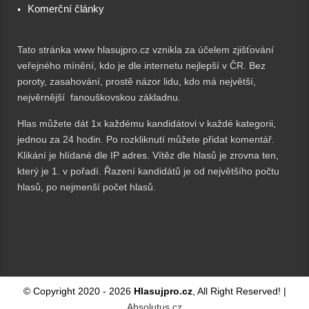
Komerční články
Tato stránka www hlasujpro.cz vznikla za účelem zjišťování
veřejného mínění, kdo je dle internetu nejlepší v ČR. Bez
poroty, zasahování, prostě názor lidu, kdo má největší,
nejvěrnější fanouškovskou základnu.
Hlas můžete dát 1x každému kandidátovi v každé kategorii,
jednou za 24 hodin. Po rozkliknutí můžete přidat komentář.
Klikání je hlídané dle IP adres. Vítěz dle hlasů je zrovna ten,
který je 1. v pořadí. Řazení kandidátů je od největšího počtu
hlasů, po nejmenší počet hlasů.
© Copyright 2020 -
2026
Hlasujpro.cz
, All Right Reserved! |
Absolutus.cz