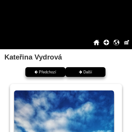
2020
2021
2022
2023
2024
2025
Siň slávy
Kateřina Vydrová
Předchozí
Další